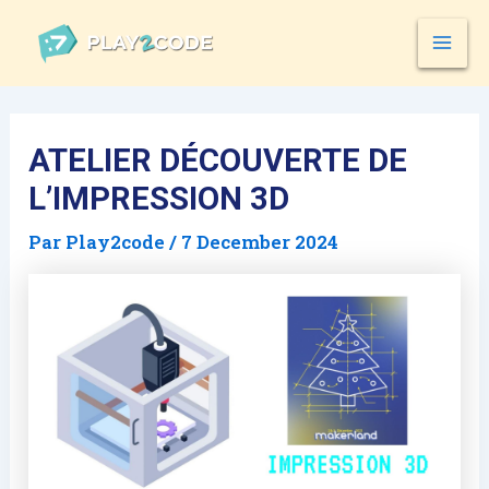
Skip
Post
MAI
to
navigation
MEN
content
ATELIER DÉCOUVERTE DE
L’IMPRESSION 3D
Par
Play2code
/
7 December 2024