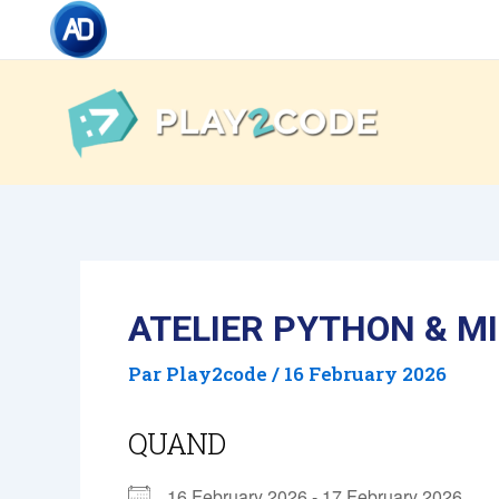
Skip
Post
to
navigation
content
ATELIER PYTHON & MI
Par
Play2code
/
16 February 2026
QUAND
16 February 2026 - 17 February 2026