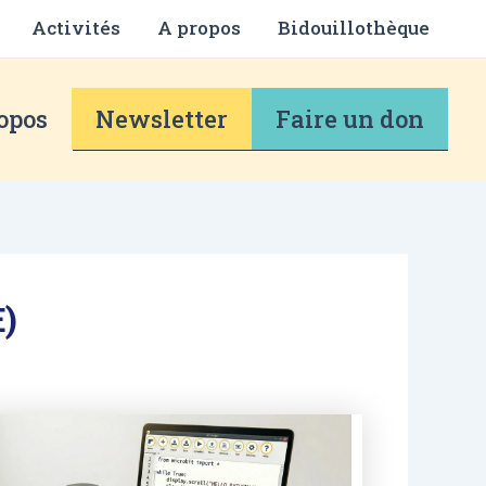
Activités
A propos
Bidouillothèque
opos
Newsletter
Faire un don
)