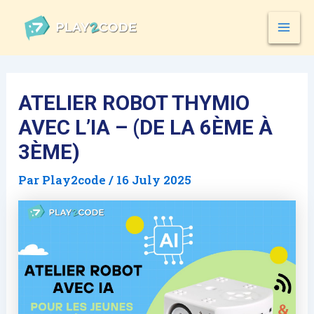
Skip
Post
MAI
to
navigation
MEN
content
ATELIER ROBOT THYMIO
AVEC L’IA – (DE LA 6ÈME À
3ÈME)
Par
Play2code
/
16 July 2025